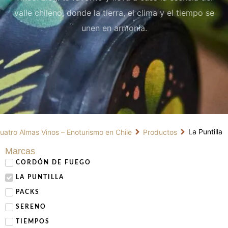
valle chileno, donde la tierra, el clima y el tiempo se
unen en armonía.
La Puntilla
uatro Almas Vinos – Enoturismo en Chile
Productos
Marcas
CORDÓN DE FUEGO
LA PUNTILLA
PACKS
SERENO
TIEMPOS