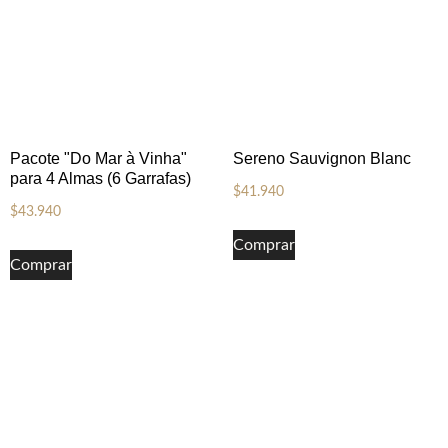
Pacote "Do Mar à Vinha"
Sereno Sauvignon Blanc
para 4 Almas (6 Garrafas)
$
41.940
$
43.940
Comprar
Comprar