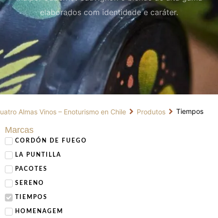
elaborados com identidade e caráter.
Tiempos
uatro Almas Vinos – Enoturismo en Chile
Produtos
Marcas
CORDÓN DE FUEGO
LA PUNTILLA
PACOTES
SERENO
TIEMPOS
HOMENAGEM