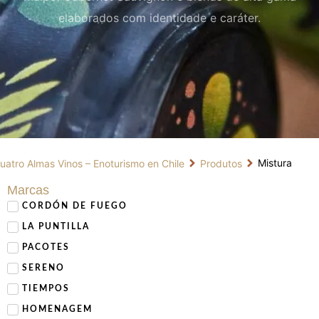
elaborados com identidade e caráter.
Mistura
uatro Almas Vinos – Enoturismo en Chile
Produtos
Marcas
CORDÓN DE FUEGO
LA PUNTILLA
PACOTES
SERENO
TIEMPOS
HOMENAGEM