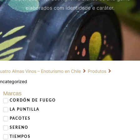
elaborados com identidade e caráter.
uatro Almas Vinos – Enoturismo en Chile
Produtos
ncategorized
Marcas
CORDÓN DE FUEGO
LA PUNTILLA
PACOTES
SERENO
TIEMPOS